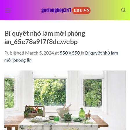
Skip
to
content
Bí quyết nhỏ làm mới phòng
ăn_65e78a9f7f8dc.webp
Published
March 5, 2024
at
550 × 550
in
Bí quyết nhỏ làm
mới phòng ăn