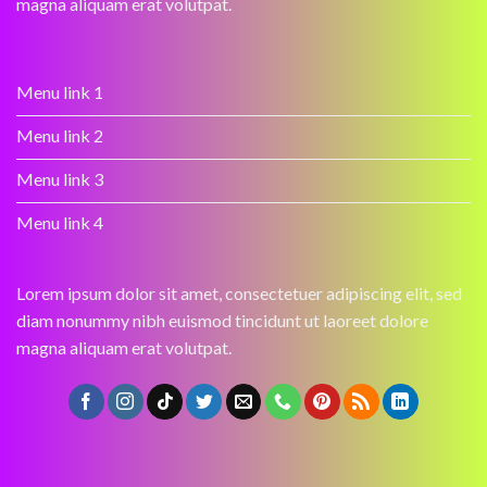
magna aliquam erat volutpat.
Menu link 1
Menu link 2
Menu link 3
Menu link 4
Lorem ipsum dolor sit amet, consectetuer adipiscing elit, sed
diam nonummy nibh euismod tincidunt ut laoreet dolore
magna aliquam erat volutpat.