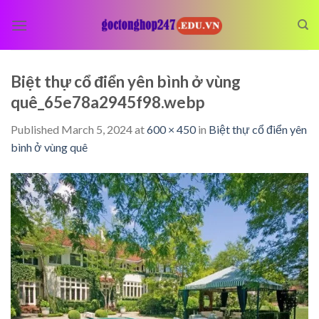
Skip
to
content
Biệt thự cổ điển yên bình ở vùng
quê_65e78a2945f98.webp
Published
March 5, 2024
at
600 × 450
in
Biệt thự cổ điển yên
bình ở vùng quê