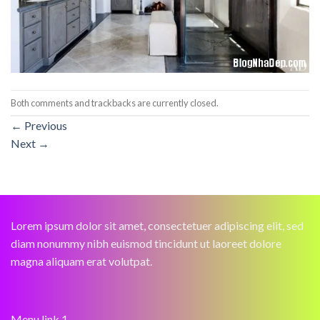
Both comments and trackbacks are currently closed.
←
Previous
Next
→
Lorem ipsum dolor sit amet, consectetuer adipiscing elit, sed
diam nonummy nibh euismod tincidunt ut laoreet dolore
magna aliquam erat volutpat.
Menu link 1