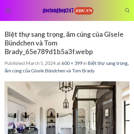
Skip
to
content
Biệt thự sang trọng, ấm cúng của Gisele
Bündchen và Tom
Brady_65e789d1b5a3f.webp
Published
March 5, 2024
at
600 × 399
in
Biệt thự sang trọng,
ấm cúng của Gisele Bündchen và Tom Brady