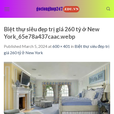
Skip
to
content
Biệt thự siêu đẹp trị giá 260 tỷ ở New
York_65e78a437caac.webp
Published
March 5, 2024
at
600 × 401
in
Biệt thự siêu đẹp trị
giá 260 tỷ ở New York