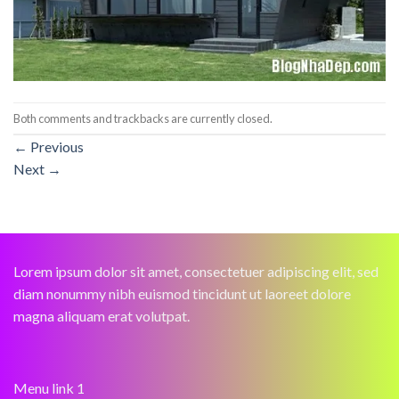
Both comments and trackbacks are currently closed.
←
Previous
Next
→
Lorem ipsum dolor sit amet, consectetuer adipiscing elit, sed
diam nonummy nibh euismod tincidunt ut laoreet dolore
magna aliquam erat volutpat.
Menu link 1