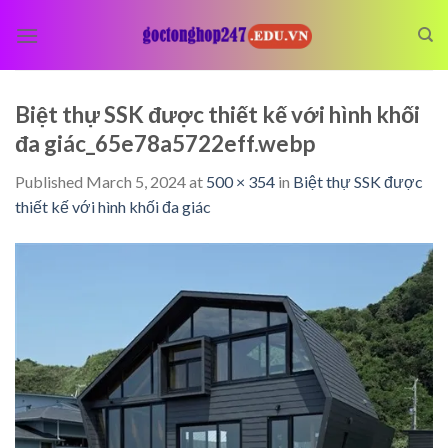
Skip
to
content
Biệt thự SSK được thiết kế với hình khối
đa giác_65e78a5722eff.webp
Published
March 5, 2024
at
500 × 354
in
Biệt thự SSK được
thiết kế với hình khối đa giác