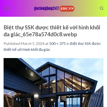
Skip
to
content
Biệt thự SSK được thiết kế với hình khối
đa giác_65e78a574d0c8.webp
Published
March 5, 2024
at
500 × 375
in
Biệt thự SSK được
thiết kế với hình khối đa giác