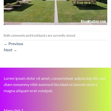
Both comments and trackbacks are currently closed.
←
Previous
Next
→
Lorem ipsum dolor sit amet, consectetuer adipiscing elit, sed
diam nonummy nibh euismod tincidunt ut laoreet dolore
magna aliquam erat volutpat.
Menu link 1