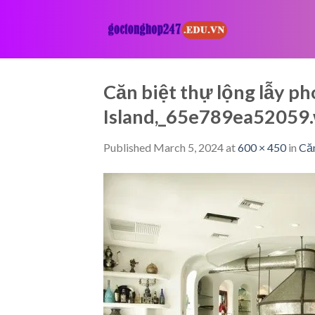
Skip
to
content
Căn biệt thự lộng lẫy ph
Island,_65e789ea52059
Published
March 5, 2024
at
600 × 450
in
Căn