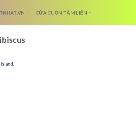
TNHAT.VN
CỬA CUỐN TẤM LIỀN
ibiscus
Island,