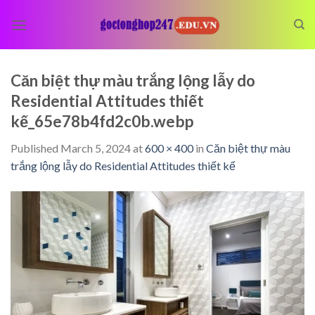
Skip
to
content
Căn biệt thự màu trắng lộng lẫy do
Residential Attitudes thiết
kế_65e78b4fd2c0b.webp
Published
March 5, 2024
at
600 × 400
in
Căn biệt thự màu
trắng lộng lẫy do Residential Attitudes thiết kế