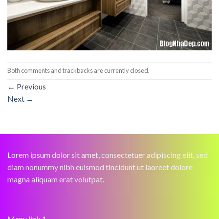
Both comments and trackbacks are currently closed.
←
Previous
Next
→
Lorem ipsum dolor sit amet, consectetuer adipiscing elit, sed
diam nonummy nibh euismod tincidunt ut laoreet dolore
magna aliquam erat volutpat.
Menu link 1