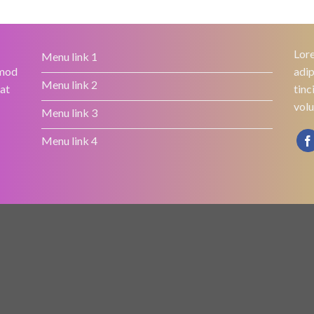
Lore
Menu link 1
smod
adip
Menu link 2
rat
tinc
volu
Menu link 3
Menu link 4