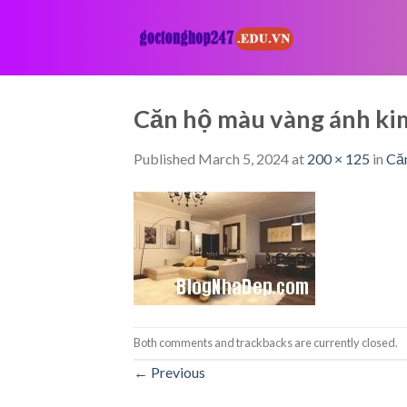
Skip
to
content
Căn hộ màu vàng ánh ki
Published
March 5, 2024
at
200 × 125
in
Căn
Both comments and trackbacks are currently closed.
←
Previous