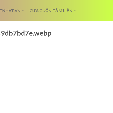
TNHAT.VN
CỬA CUỐN TẤM LIỀN
e789db7bd7e.webp