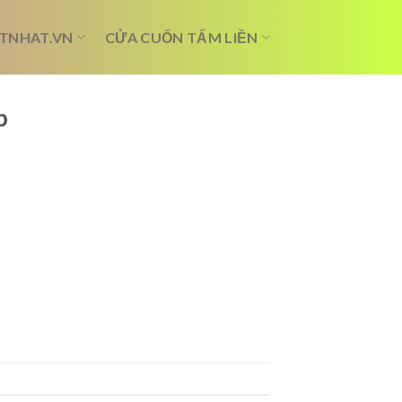
TNHAT.VN
CỬA CUỐN TẤM LIỀN
p