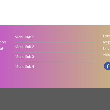
Lore
Menu link 1
smod
adip
Menu link 2
rat
tinc
volu
Menu link 3
Menu link 4