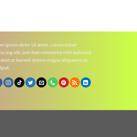
m ipsum dolor sit amet, consectetuer
iscing elit, sed diam nonummy nibh euismod
idunt ut laoreet dolore magna aliquam erat
tpat.