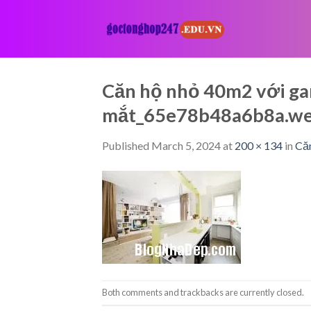
Skip
to
content
Căn hộ nhỏ 40m2 với gam
mắt_65e78b48a6b8a.w
Published
March 5, 2024
at
200 × 134
in
Căn
Both comments and trackbacks are currently closed.