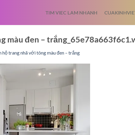
TIM VIEC LAM NHANH
CUAKINHVIE
ông màu đen – trắng_65e78a663f6c1
 hộ trang nhã với tông màu đen – trắng