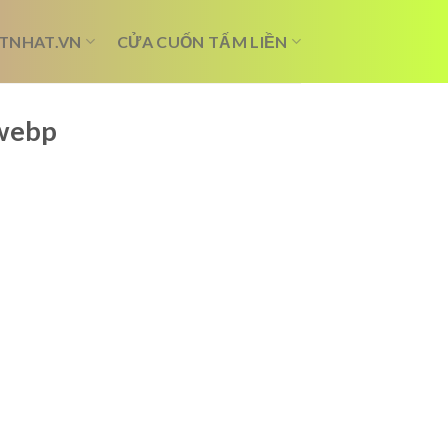
TNHAT.VN
CỬA CUỐN TẤM LIỀN
.webp