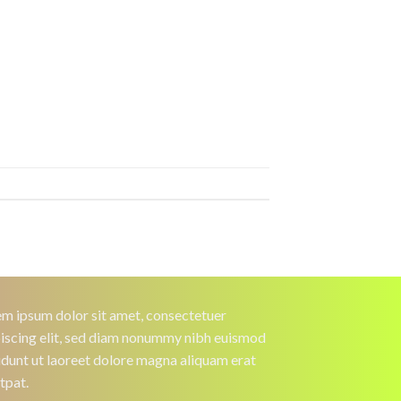
m ipsum dolor sit amet, consectetuer
iscing elit, sed diam nonummy nibh euismod
idunt ut laoreet dolore magna aliquam erat
tpat.