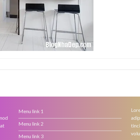
Lore
Menu link 1
smod
adip
Menu link 2
rat
tinc
volu
Menu link 3