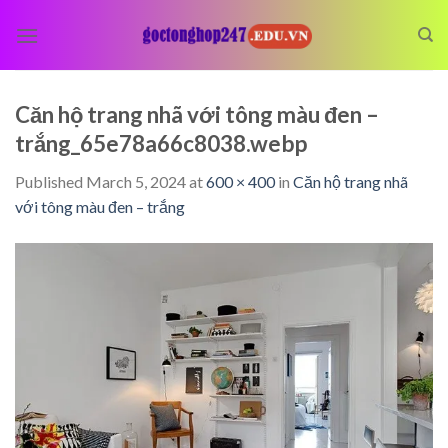
Skip
to
content
Căn hộ trang nhã với tông màu đen –
trắng_65e78a66c8038.webp
Published
March 5, 2024
at
600 × 400
in
Căn hộ trang nhã
với tông màu đen – trắng