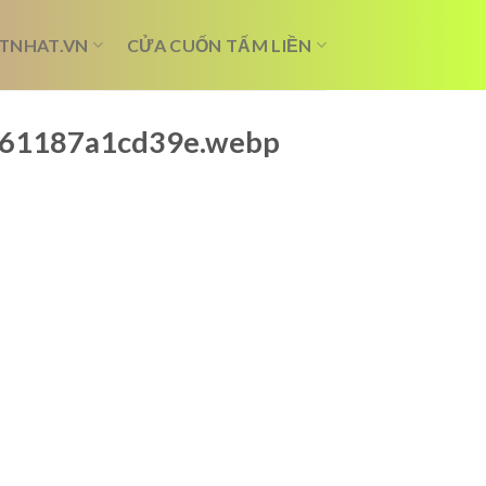
TNHAT.VN
CỬA CUỐN TẤM LIỀN
_661187a1cd39e.webp