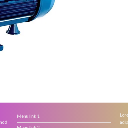
Lore
Menu link 1
smod
adip
Menu link 2