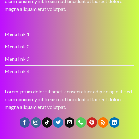
diam nonummy nibh euismod tincidunt ut laoreet dolore
magna aliquam erat volutpat.
Menu link 1
Menu link 2
Menu link 3
Menu link 4
Lorem ipsum dolor sit amet, consectetuer adipiscing elit, sed
diam nonummy nibh euismod tincidunt ut laoreet dolore
magna aliquam erat volutpat.