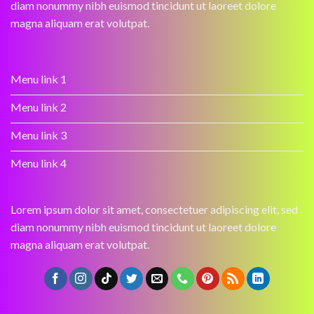
diam nonummy nibh euismod tincidunt ut laoreet dolore
magna aliquam erat volutpat.
Menu link 1
Menu link 2
Menu link 3
Menu link 4
Lorem ipsum dolor sit amet, consectetuer adipiscing elit, sed
diam nonummy nibh euismod tincidunt ut laoreet dolore
magna aliquam erat volutpat.