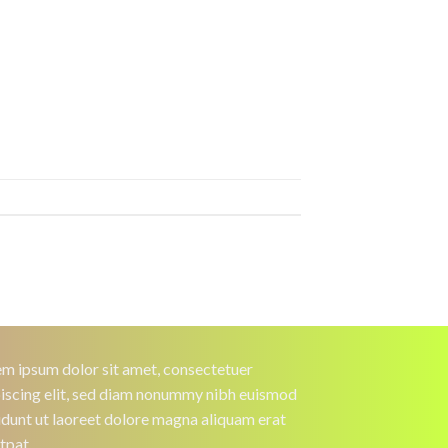
m ipsum dolor sit amet, consectetuer
iscing elit, sed diam nonummy nibh euismod
idunt ut laoreet dolore magna aliquam erat
tpat.