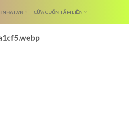
TNHAT.VN
CỬA CUỐN TẤM LIỀN
2a1cf5.webp