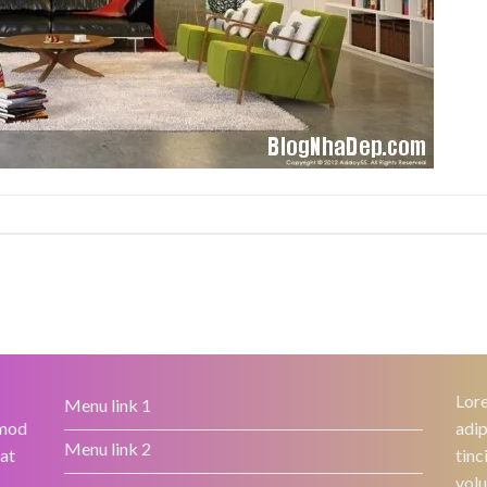
Lore
Menu link 1
smod
adip
Menu link 2
rat
tinc
volu