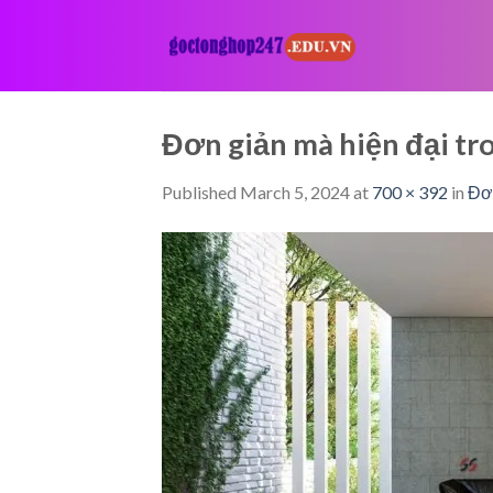
Skip
to
content
Đơn giản mà hiện đại t
Published
March 5, 2024
at
700 × 392
in
Đơn