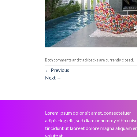
Both comments and trackbacks are currently closed.
←
Previous
Next
→
Lorem ipsum dolor sit amet, consectetuer
adipiscing elit, sed diam nonummy nibh eui
tincidunt ut laoreet dolore magna aliquam e
volutpat.