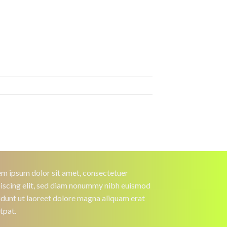
m ipsum dolor sit amet, consectetuer
iscing elit, sed diam nonummy nibh euismod
idunt ut laoreet dolore magna aliquam erat
tpat.