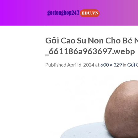
Skip
to
content
Gối Cao Su Non Cho Bé 
_661186a963697.webp
Published
April 6, 2024
at
600 × 329
in
Gối 