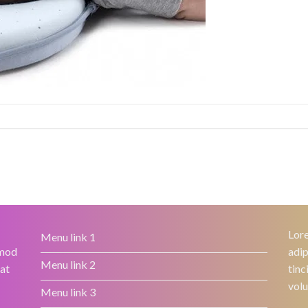
Lore
Menu link 1
smod
adip
Menu link 2
rat
tinc
volu
Menu link 3