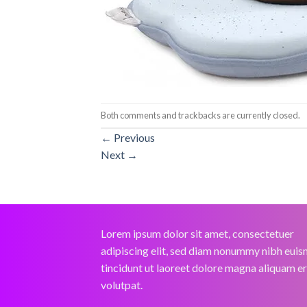
Both comments and trackbacks are currently closed.
←
Previous
Next
→
Lorem ipsum dolor sit amet, consectetuer
adipiscing elit, sed diam nonummy nibh eui
tincidunt ut laoreet dolore magna aliquam e
volutpat.