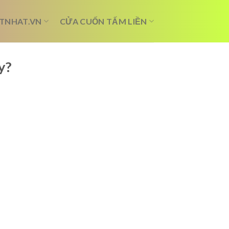
TNHAT.VN
CỬA CUỐN TẤM LIỀN
y?