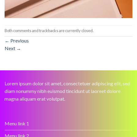
Both comments and trackbacks are currently closed.
←
Previous
Next
→
Lorem ipsum dolor sit amet, consectetuer adipiscing elit, sed
diam nonummy nibh euismod tincidunt ut laoreet dolore
magna aliquam erat volutpat.
Menu link 1
Menu link 2