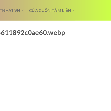
TNHAT.VN
CỬA CUỐN TẤM LIỀN
_6611892c0ae60.webp