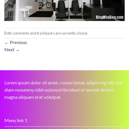
Both comments and trackbacks are currently closed.
←
Previous
Next
→
Lorem ipsum dolor sit amet, consectetuer adipiscing elit, sed
diam nonummy nibh euismod tincidunt ut laoreet dolore
magna aliquam erat volutpat.
Menu link 1