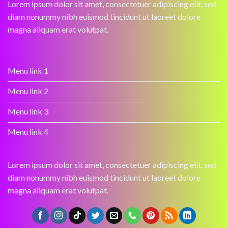
Lorem ipsum dolor sit amet, consectetuer adipiscing elit, sed
diam nonummy nibh euismod tincidunt ut laoreet dolore
magna aliquam erat volutpat.
Menu link 1
Menu link 2
Menu link 3
Menu link 4
Lorem ipsum dolor sit amet, consectetuer adipiscing elit, sed
diam nonummy nibh euismod tincidunt ut laoreet dolore
magna aliquam erat volutpat.