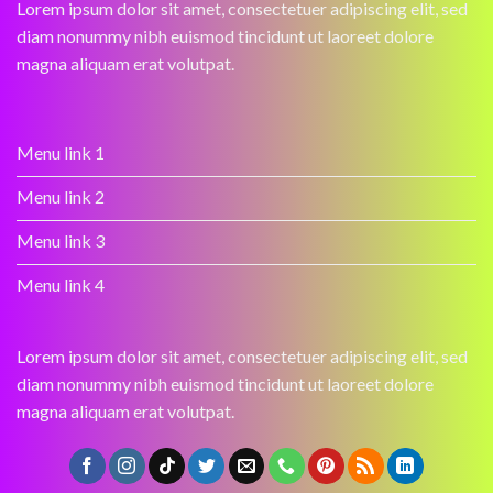
Lorem ipsum dolor sit amet, consectetuer adipiscing elit, sed
diam nonummy nibh euismod tincidunt ut laoreet dolore
magna aliquam erat volutpat.
Menu link 1
Menu link 2
Menu link 3
Menu link 4
Lorem ipsum dolor sit amet, consectetuer adipiscing elit, sed
diam nonummy nibh euismod tincidunt ut laoreet dolore
magna aliquam erat volutpat.