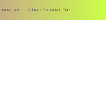
TNHAT.VN
CỬA CUỐN TẤM LIỀN