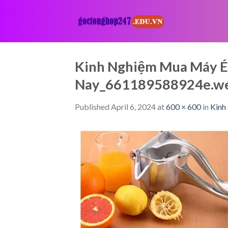
Skip
to
content
Kinh Nghiệm Mua Máy Ép
Nay_661189588924e.w
Published
April 6, 2024
at
600 × 600
in
Kinh