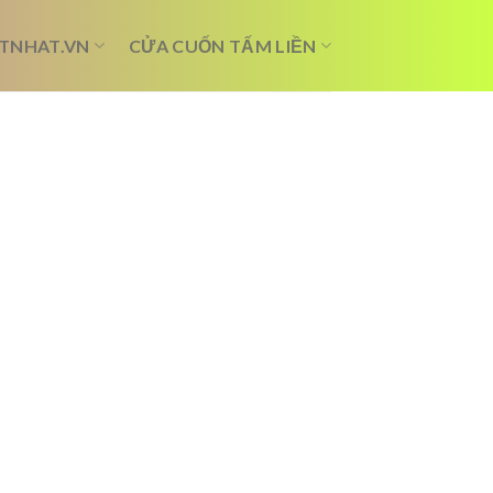
TNHAT.VN
CỬA CUỐN TẤM LIỀN