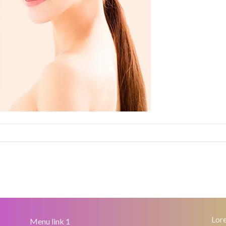
Lore
Menu link 1