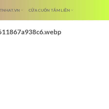
TNHAT.VN
CỬA CUỐN TẤM LIỀN
_6611867a938c6.webp