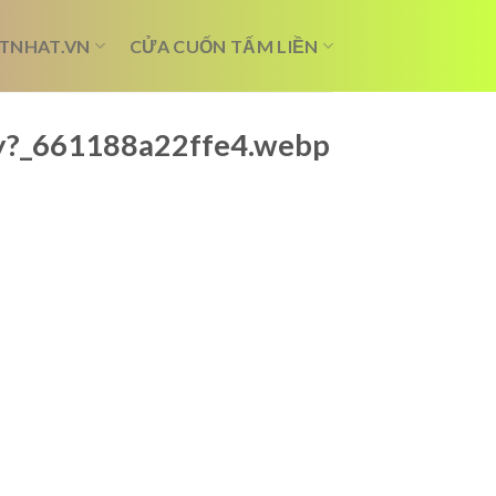
TNHAT.VN
CỬA CUỐN TẤM LIỀN
ay?_661188a22ffe4.webp