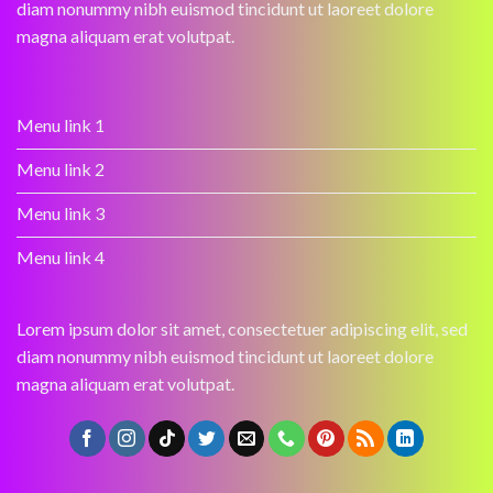
diam nonummy nibh euismod tincidunt ut laoreet dolore
magna aliquam erat volutpat.
Menu link 1
Menu link 2
Menu link 3
Menu link 4
Lorem ipsum dolor sit amet, consectetuer adipiscing elit, sed
diam nonummy nibh euismod tincidunt ut laoreet dolore
magna aliquam erat volutpat.