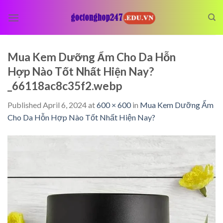
Skip
to
content
Mua Kem Dưỡng Ẩm Cho Da Hỗn
Hợp Nào Tốt Nhất Hiện Nay?
_66118ac8c35f2.webp
Published
April 6, 2024
at
600 × 600
in
Mua Kem Dưỡng Ẩm
Cho Da Hỗn Hợp Nào Tốt Nhất Hiện Nay?