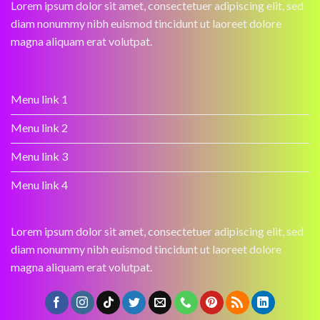
Lorem ipsum dolor sit amet, consectetuer adipiscing elit, sed
diam nonummy nibh euismod tincidunt ut laoreet dolore
magna aliquam erat volutpat.
Menu link 1
Menu link 2
Menu link 3
Menu link 4
Lorem ipsum dolor sit amet, consectetuer adipiscing elit, sed
diam nonummy nibh euismod tincidunt ut laoreet dolore
magna aliquam erat volutpat.