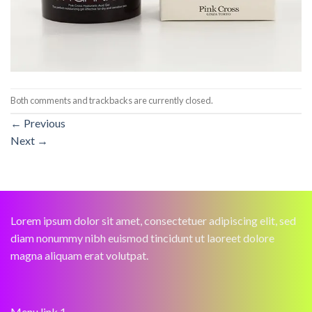
Both comments and trackbacks are currently closed.
←
Previous
Next
→
Lorem ipsum dolor sit amet, consectetuer adipiscing elit, sed
diam nonummy nibh euismod tincidunt ut laoreet dolore
magna aliquam erat volutpat.
Menu link 1