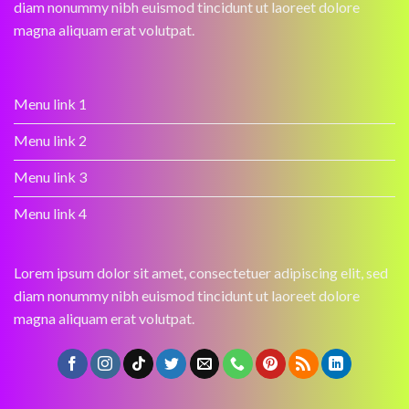
diam nonummy nibh euismod tincidunt ut laoreet dolore
magna aliquam erat volutpat.
Menu link 1
Menu link 2
Menu link 3
Menu link 4
Lorem ipsum dolor sit amet, consectetuer adipiscing elit, sed
diam nonummy nibh euismod tincidunt ut laoreet dolore
magna aliquam erat volutpat.