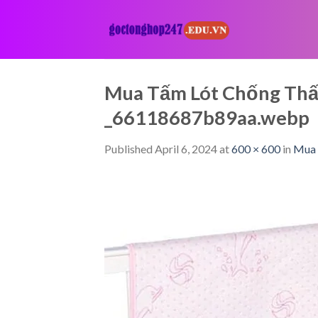
Skip
to
content
Mua Tấm Lót Chống Thấm
_66118687b89aa.webp
Published
April 6, 2024
at
600 × 600
in
Mua 