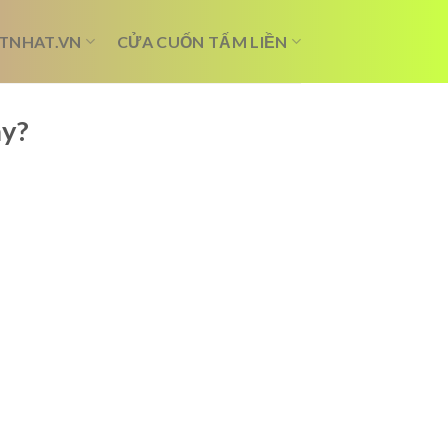
TNHAT.VN
CỬA CUỐN TẤM LIỀN
ay?