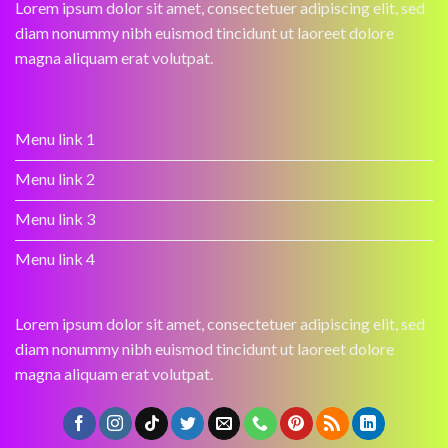
Lorem ipsum dolor sit amet, consectetuer adipiscing elit, sed
diam nonummy nibh euismod tincidunt ut laoreet dolore
magna aliquam erat volutpat.
Menu link 1
Menu link 2
Menu link 3
Menu link 4
Lorem ipsum dolor sit amet, consectetuer adipiscing elit, sed
diam nonummy nibh euismod tincidunt ut laoreet dolore
magna aliquam erat volutpat.