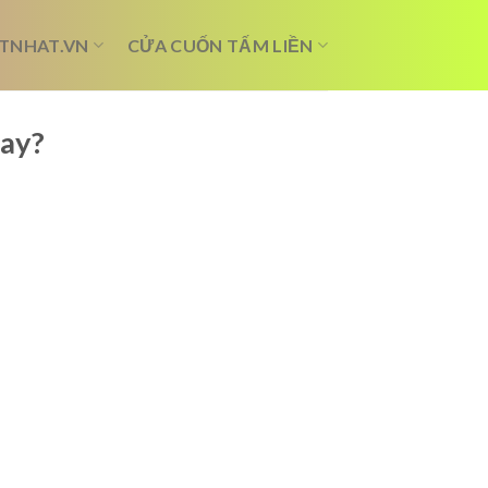
TNHAT.VN
CỬA CUỐN TẤM LIỀN
Nay?