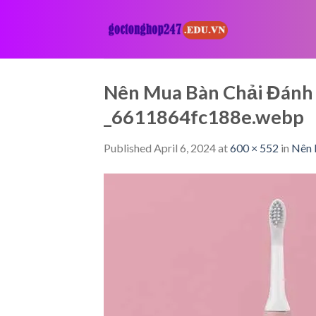
Skip
to
content
Nên Mua Bàn Chải Đánh 
_6611864fc188e.webp
Published
April 6, 2024
at
600 × 552
in
Nên 