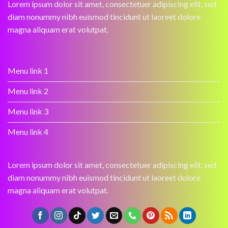
Lorem ipsum dolor sit amet, consectetuer adipiscing elit, sed
diam nonummy nibh euismod tincidunt ut laoreet dolore
magna aliquam erat volutpat.
Menu link 1
Menu link 2
Menu link 3
Menu link 4
Lorem ipsum dolor sit amet, consectetuer adipiscing elit, sed
diam nonummy nibh euismod tincidunt ut laoreet dolore
magna aliquam erat volutpat.