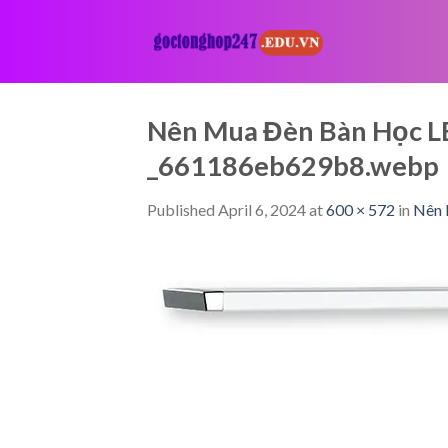
Skip
to
content
Nên Mua Đèn Bàn Học L
_661186eb629b8.webp
Published
April 6, 2024
at
600 × 572
in
Nên 