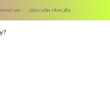
TNHAT.VN
CỬA CUỐN TẤM LIỀN
y?