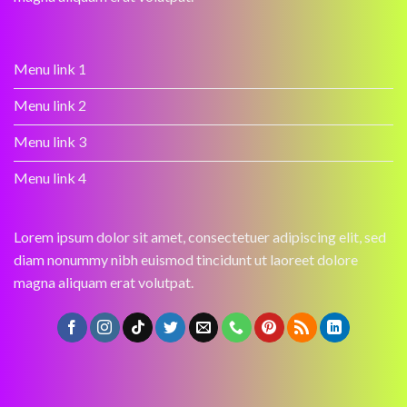
Menu link 1
Menu link 2
Menu link 3
Menu link 4
Lorem ipsum dolor sit amet, consectetuer adipiscing elit, sed
diam nonummy nibh euismod tincidunt ut laoreet dolore
magna aliquam erat volutpat.