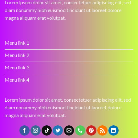
Lorem ipsum dolor sit amet, consectetuer adipiscing elit, sed
diam nonummy nibh euismod tincidunt ut laoreet dolore
magna aliquam erat volutpat.
Menu link 1
Menu link 2
Menu link 3
Menu link 4
Lorem ipsum dolor sit amet, consectetuer adipiscing elit, sed
diam nonummy nibh euismod tincidunt ut laoreet dolore
magna aliquam erat volutpat.