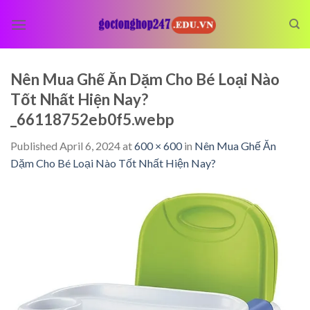
Skip
to
content
Nên Mua Ghế Ăn Dặm Cho Bé Loại Nào
Tốt Nhất Hiện Nay?
_66118752eb0f5.webp
Published
April 6, 2024
at
600 × 600
in
Nên Mua Ghế Ăn
Dặm Cho Bé Loại Nào Tốt Nhất Hiện Nay?