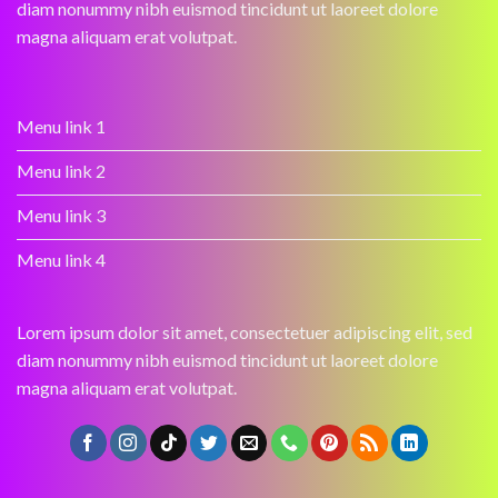
diam nonummy nibh euismod tincidunt ut laoreet dolore
magna aliquam erat volutpat.
Menu link 1
Menu link 2
Menu link 3
Menu link 4
Lorem ipsum dolor sit amet, consectetuer adipiscing elit, sed
diam nonummy nibh euismod tincidunt ut laoreet dolore
magna aliquam erat volutpat.