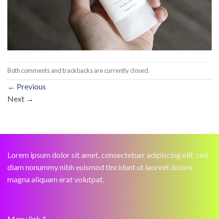
Both comments and trackbacks are currently closed.
←
Previous
Next
→
Lorem ipsum dolor sit amet, consectetuer adipiscing elit, sed
diam nonummy nibh euismod tincidunt ut laoreet dolore
magna aliquam erat volutpat.
Menu link 1