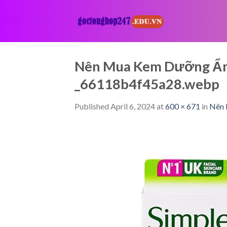
Skip
to
content
Nên Mua Kem Dưỡng Ẩm 
_66118b4f45a28.webp
Published
April 6, 2024
at
600 × 671
in
Nên 