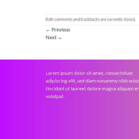
Both comments and trackbacks are currently closed.
←
Previous
Next
→
Lorem ipsum dolor sit amet, consectetuer
adipiscing elit, sed diam nonummy nibh eui
tincidunt ut laoreet dolore magna aliquam e
volutpat.