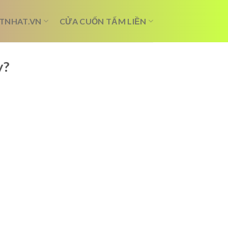
TNHAT.VN
CỬA CUỐN TẤM LIỀN
y?