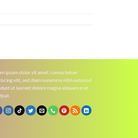
m ipsum dolor sit amet, consectetuer
iscing elit, sed diam nonummy nibh euismod
idunt ut laoreet dolore magna aliquam erat
tpat.