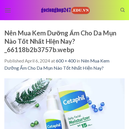
Skip
to
content
Nên Mua Kem Dưỡng Ẩm Cho Da Mụn
Nào Tốt Nhất Hiện Nay?
_66118b2b3757b.webp
Published
April 6, 2024
at
600 × 400
in
Nên Mua Kem
Dưỡng Ẩm Cho Da Mụn Nào Tốt Nhất Hiện Nay?