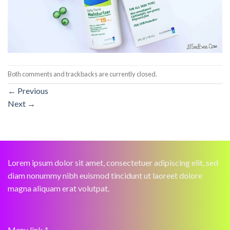
Both comments and trackbacks are currently closed.
←
Previous
Next
→
Lorem ipsum dolor sit amet, consectetuer adipiscing elit, sed
diam nonummy nibh euismod tincidunt ut laoreet dolore
magna aliquam erat volutpat.
Menu link 1