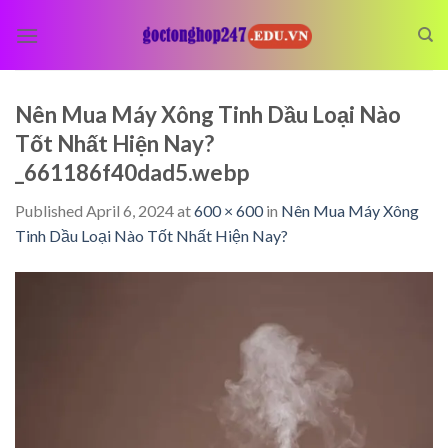
Skip
to
content
Nên Mua Máy Xông Tinh Dầu Loại Nào
Tốt Nhất Hiện Nay?
_661186f40dad5.webp
Published
April 6, 2024
at
600 × 600
in
Nên Mua Máy Xông
Tinh Dầu Loại Nào Tốt Nhất Hiện Nay?