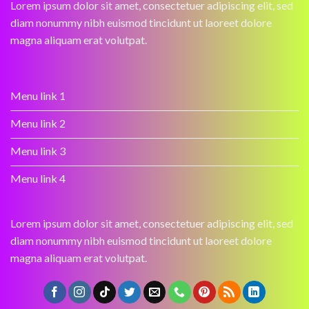
Lorem ipsum dolor sit amet, consectetuer adipiscing elit, sed
diam nonummy nibh euismod tincidunt ut laoreet dolore
magna aliquam erat volutpat.
Menu link 1
Menu link 2
Menu link 3
Menu link 4
Lorem ipsum dolor sit amet, consectetuer adipiscing elit, sed
diam nonummy nibh euismod tincidunt ut laoreet dolore
magna aliquam erat volutpat.