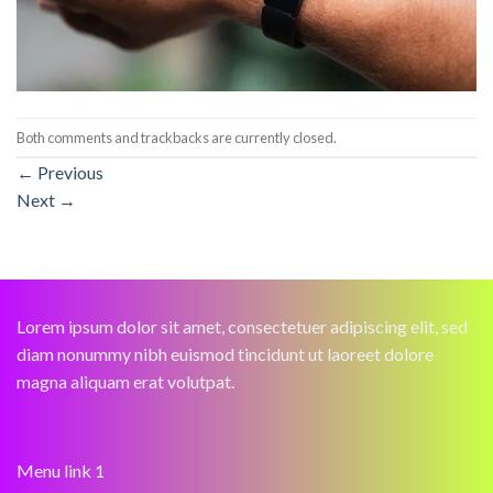
Both comments and trackbacks are currently closed.
←
Previous
Next
→
Lorem ipsum dolor sit amet, consectetuer adipiscing elit, sed
diam nonummy nibh euismod tincidunt ut laoreet dolore
magna aliquam erat volutpat.
Menu link 1