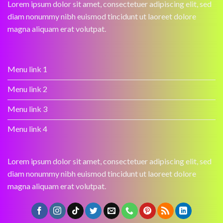
Lorem ipsum dolor sit amet, consectetuer adipiscing elit, sed
diam nonummy nibh euismod tincidunt ut laoreet dolore
magna aliquam erat volutpat.
Menu link 1
Menu link 2
Menu link 3
Menu link 4
Lorem ipsum dolor sit amet, consectetuer adipiscing elit, sed
diam nonummy nibh euismod tincidunt ut laoreet dolore
magna aliquam erat volutpat.