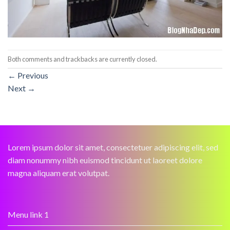
Both comments and trackbacks are currently closed.
←
Previous
Next
→
Lorem ipsum dolor sit amet, consectetuer adipiscing elit, sed
diam nonummy nibh euismod tincidunt ut laoreet dolore
magna aliquam erat volutpat.
Menu link 1