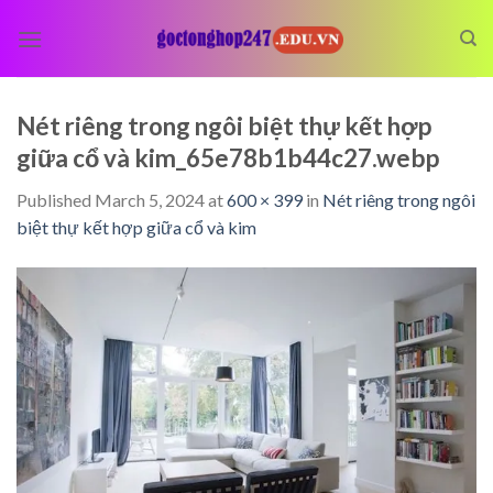
Skip
to
content
Nét riêng trong ngôi biệt thự kết hợp
giữa cổ và kim_65e78b1b44c27.webp
Published
March 5, 2024
at
600 × 399
in
Nét riêng trong ngôi
biệt thự kết hợp giữa cổ và kim