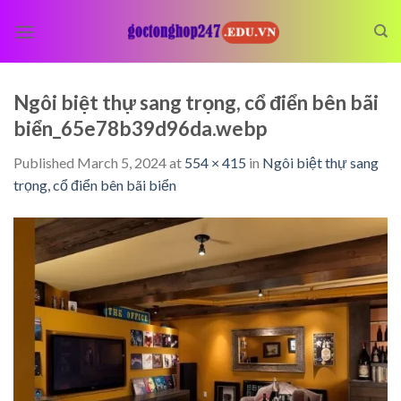
Skip
to
content
Ngôi biệt thự sang trọng, cổ điển bên bãi
biển_65e78b39d96da.webp
Published
March 5, 2024
at
554 × 415
in
Ngôi biệt thự sang
trọng, cổ điển bên bãi biển