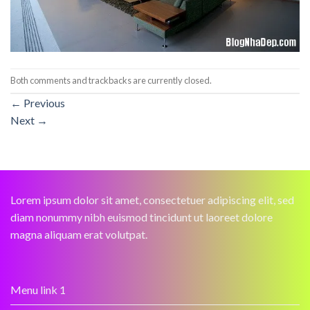
Both comments and trackbacks are currently closed.
←
Previous
Next
→
Lorem ipsum dolor sit amet, consectetuer adipiscing elit, sed
diam nonummy nibh euismod tincidunt ut laoreet dolore
magna aliquam erat volutpat.
Menu link 1