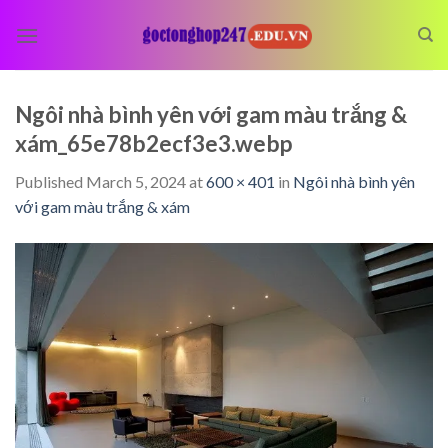
Skip
to
content
Ngôi nhà bình yên với gam màu trắng &
xám_65e78b2ecf3e3.webp
Published
March 5, 2024
at
600 × 401
in
Ngôi nhà bình yên
với gam màu trắng & xám