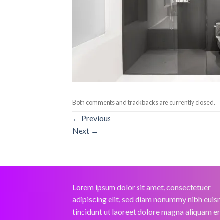
Both comments and trackbacks are currently closed.
←
Previous
Next
→
Lorem ipsum dolor sit amet, consectetuer
adipiscing elit, sed diam nonummy nibh eui
tincidunt ut laoreet dolore magna aliquam e