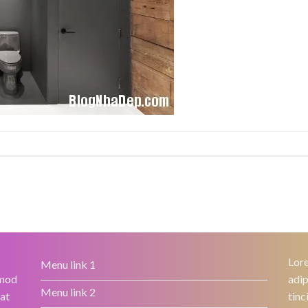
Lore
Menu link 1
smod
adip
Menu link 2
rat
tinc