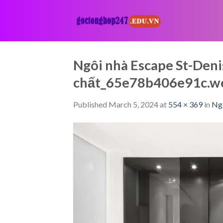
Skip
to
content
Ngôi nhà Escape St-Deni
chất_65e78b406e91c.w
Published
March 5, 2024
at
554 × 369
in
Ngô