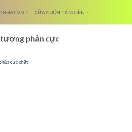
TNHAT.VN
CỬA CUỐN TẤM LIỀN
& tương phản cực
 phản cực chất