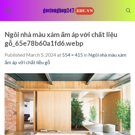
Skip
to
content
Ngôi nhà màu xám ấm áp với chất liệu
gỗ_65e78b60a1fd6.webp
Published
March 5, 2024
at
554 × 415
in
Ngôi nhà màu xám
ấm áp với chất liệu gỗ